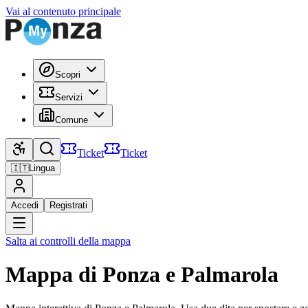
Vai al contenuto principale
Scopri
Servizi
Comune
Ticket
Ticket
🇮🇹
Lingua
Accedi
Registrati
Salta ai controlli della mappa
Mappa di Ponza e Palmarola