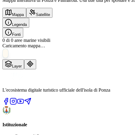
Mappa interattiva di Ponza e Palmarola. Usa due dita per spostare e zoo
Mappa
Satellite
Legenda
Fonti
0
di
0
aree marine visibili
Caricamento mappa…
Layer
L'ecosistema digitale turistico ufficiale dell'isola di Ponza
Istituzionale