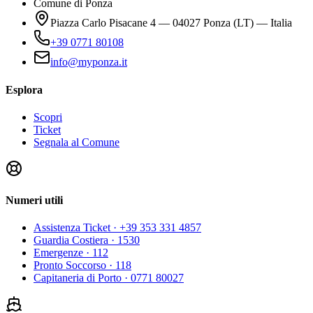
Comune di Ponza
Piazza Carlo Pisacane 4 — 04027 Ponza (LT) — Italia
+39 0771 80108
info@myponza.it
Esplora
Scopri
Ticket
Segnala al Comune
Numeri utili
Assistenza Ticket
· +39 353 331 4857
Guardia Costiera
· 1530
Emergenze
· 112
Pronto Soccorso
· 118
Capitaneria di Porto
· 0771 80027