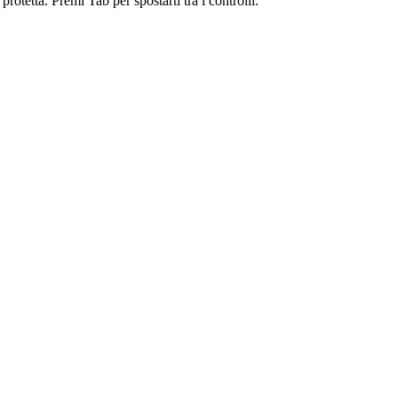
otetta. Premi Tab per spostarti tra i controlli.