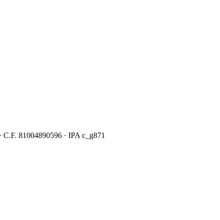
· C.F.
81004890596
· IPA
c_g871