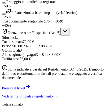
Ormeggio in pontile/boa registrata
−
50
%
Imbarcazione a basso impatto (vela/elettrica)
−
25
%
Abbonamento stagionale (1/6 → 30/9)
−
40
%
Esenzione o tariffa speciale (Art. 5)
Stima ticket
Totale stimato
72,00 €
Periodo
10.08.2026 → 12.08.2026
Giorni totali
3
Alta stagione (lug/ago)
3 × 8 m × 3.00 €
Tariffa base
72,00 €
Stima indicativa basata sul Regolamento CC 40/2025. L'importo
definitivo è confermato in fase di prenotazione e soggetto a verifica
documentale.
Prenota il ticket
Vedi tariffe ufficiali e regolamento →
Totale stimato