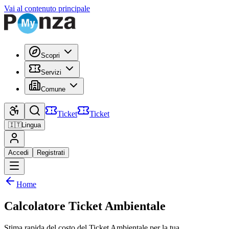
Vai al contenuto principale
Scopri
Servizi
Comune
Ticket
Ticket
🇮🇹
Lingua
Accedi
Registrati
Home
Calcolatore Ticket Ambientale
Stima rapida del costo del Ticket Ambientale per la tua