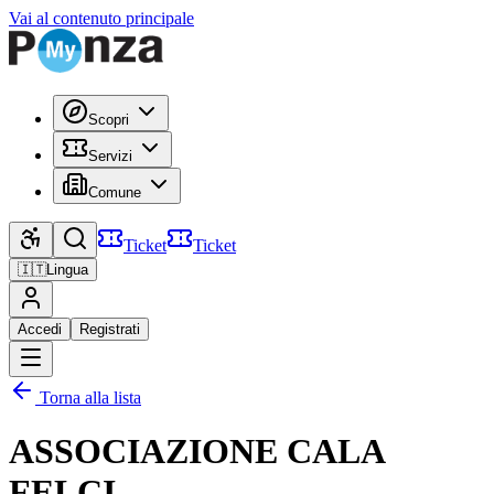
Vai al contenuto principale
Scopri
Servizi
Comune
Ticket
Ticket
🇮🇹
Lingua
Accedi
Registrati
Torna alla lista
ASSOCIAZIONE CALA
FELCI