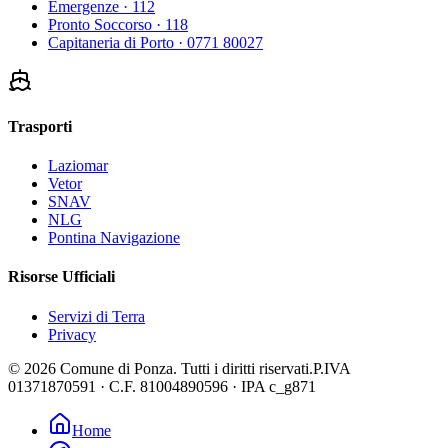
Emergenze
· 112
Pronto Soccorso
· 118
Capitaneria di Porto
· 0771 80027
Trasporti
Laziomar
Vetor
SNAV
NLG
Pontina Navigazione
Risorse Ufficiali
Servizi di Terra
Privacy
©
2026
Comune di Ponza
.
Tutti i diritti riservati.
P.IVA
01371870591
· C.F.
81004890596
· IPA
c_g871
Home