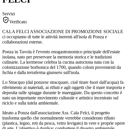
Servizi
Verificato
CALA FELCI ASSOCIAZIONE DI PROMOZIONE SOCIALE
ci occupiamo di tutte le attività inerenti all'isola di Ponza e
collaborazioni esterne.
Ponza in Tavola è l'evento enogastronomico principale dell'estate
isolana, nato per preservare la memoria storica e le tradizioni
culinarie. La kermesse celebra la cucina autoctona nata con la
colonizzazione borbonica del 1700, quando coloni provenienti da
Ischia e dalla terraferma giunsero sull'isola.
Lo Stracquo (dal ponzese stracquare, cioè tirare fuori dall'acqua) fa
riferimento ai materiali, ai rifiuti e agli oggetti che il mare trasporta e
deposita sulle spiagge durante le mareggiate. Da questo concetto è
nato un importante movimento culturale e artistico incentrato sul
riciclo e sulla tutela ambientale.
Ideato a Ponza dall'associazione Ass. Cala Felci, il progetto
trasforma quello che normalmente verrebbe considerato rifiuto
(plastica, legno, reti da pesca, vetro levigato) in vere e proprie opere
di arte. L'obiettivo è duplice: combattere il disastro ambientale