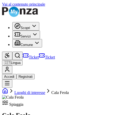
Vai al contenuto principale
Scopri
Servizi
Comune
Ticket
Ticket
🇮🇹
Lingua
Accedi
Registrati
Luoghi di interesse
Cala Feola
Spiaggia