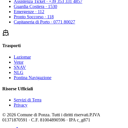
Assistenza Ticket
· +39 353 331 4857
Guardia Costiera
· 1530
Emergenze
· 112
Pronto Soccorso
· 118
Capitaneria di Porto
· 0771 80027
Trasporti
Laziomar
Vetor
SNAV
NLG
Pontina Navigazione
Risorse Ufficiali
Servizi di Terra
Privacy
©
2026
Comune di Ponza
.
Tutti i diritti riservati.
P.IVA
01371870591
· C.F.
81004890596
· IPA
c_g871